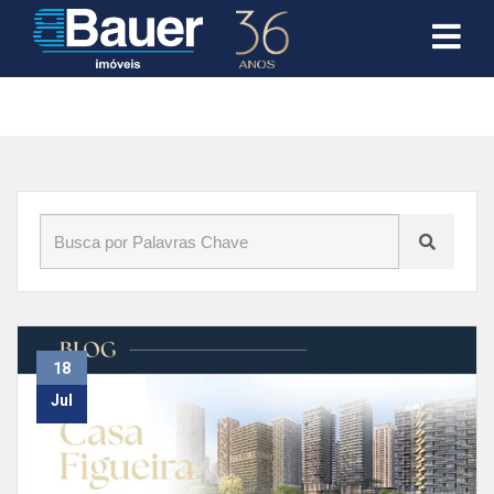
Início
»
Blog
»
bauer imóveis
18
Jul