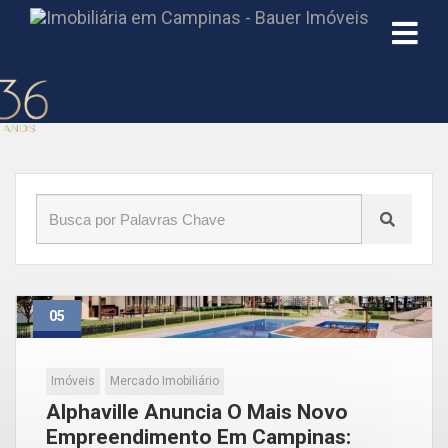
Início
»
Blog
»
Produtos
05
Set
Imóveis
Mercado Imobiliário
Alphaville Anuncia O Mais Novo
Empreendimento Em Campinas: