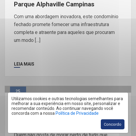
Parque Alphaville Campinas
Com uma abordagem inovadora, este condomínio
fechado promete fornecer uma infraestrutura
completa e atraente para aqueles que procuram
um modo […]
LEIA MAIS
25
Utilizamos cookies e outras tecnologias semelhantes para
Mar
melhorar a sua experiência em nosso site, personalizar e
Produtos
Quero Comprar
recomendar conteúdo. Ao continuar navegando você
concorda com a nossa
Política de Privacidade
Você Perto De Tudo Que Precisa- My
Way
Concordo
Quem não gosta de morar perto de tudo que