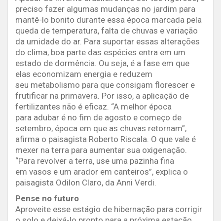
preciso fazer algumas mudanças no jardim para
mantê-lo bonito durante essa época marcada pela
queda de temperatura, falta de chuvas e variação
da umidade do ar. Para suportar essas alterações
do clima, boa parte das espécies entra em um
estado de dormência. Ou seja, é a fase em que
elas economizam energia e reduzem
seu metabolismo para que consigam florescer e
frutificar na primavera. Por isso, a aplicação de
fertilizantes não é eficaz. “A melhor época
para adubar é no fim de agosto e começo de
setembro, época em que as chuvas retornam”,
afirma o paisagista Roberto Riscala. O que vale é
mexer na terra para aumentar sua oxigenação.
“Para revolver a terra, use uma pazinha fina
em vasos e um arador em canteiros”, explica o
paisagista Odilon Claro, da Anni Verdi.
Pense no futuro
Aproveite esse estágio de hibernação para corrigir
o solo e deixá-lo pronto para a próxima estação.