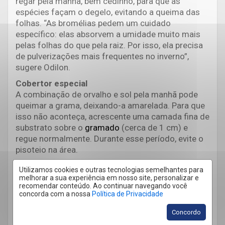
regar pela manhã, bem cedinho, para que as
espécies façam o degelo, evitando a queima das
folhas. “As bromélias pedem um cuidado
específico: elas absorvem a umidade muito mais
pelas folhas do que pela raiz. Por isso, ela precisa
de pulverizações mais frequentes no inverno”,
sugere Odilon.
Cobertor especial
A combinação de orvalho e sol pela manhã pode
queimar a grama, deixando-a amarelada. Para que
isso não aconteça, acrescente uma camada fina de
substrato sobre o
gramado
(cerca de 1 cm) e
regue normalmente. Durante esse período, evite o
pisoteio na área.
Elas são do contra
Utilizamos cookies e outras tecnologias semelhantes para
Engana-se quem pensa que o inverno é sinônimo
melhorar a sua experiência em nosso site, personalizar e
recomendar conteúdo. Ao continuar navegando você
de dias cinzentos, plantas mirradinhas e nada de
concorda com a nossa
Política de Privacidade
flores. Enquanto algumas espécies dormem,
outras estão em pleno vigor durante a estação.
Concordo
Exemplos: amor-perfeito, azaleia, boca-de-