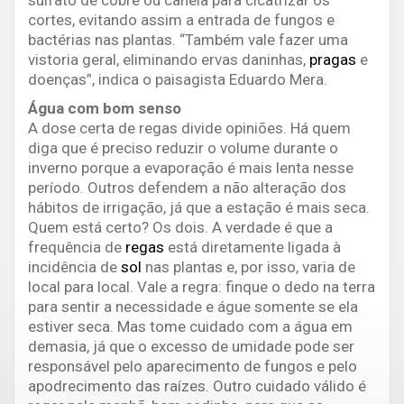
sulfato de cobre ou canela para cicatrizar os
cortes, evitando assim a entrada de fungos e
bactérias nas plantas. “Também vale fazer uma
vistoria geral, eliminando ervas daninhas,
pragas
e
doenças”, indica o paisagista Eduardo Mera.
Água com bom senso
A dose certa de regas divide opiniões. Há quem
diga que é preciso reduzir o volume durante o
inverno porque a evaporação é mais lenta nesse
período. Outros defendem a não alteração dos
hábitos de irrigação, já que a estação é mais seca.
Quem está certo? Os dois. A verdade é que a
frequência de
regas
está diretamente ligada à
incidência de
sol
nas plantas e, por isso, varia de
local para local. Vale a regra: finque o dedo na terra
para sentir a necessidade e águe somente se ela
estiver seca. Mas tome cuidado com a água em
demasia, já que o excesso de umidade pode ser
responsável pelo aparecimento de fungos e pelo
apodrecimento das raízes. Outro cuidado válido é