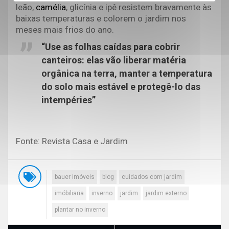
leão,
camélia
, glicínia e ipê resistem bravamente às
baixas temperaturas e colorem o jardim nos
meses mais frios do ano.
“Use as folhas caídas para cobrir
canteiros: elas vão liberar matéria
orgânica na terra, manter a temperatura
do solo mais estável e protegê-lo das
intempéries”
Fonte: Revista Casa e Jardim
bauer imóveis
blog
cuidados com jardim
imóbiliaria
inverno
jardim
jardim externo
plantar no inverno