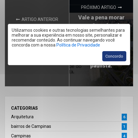
PRÓXIMO ARTIGO
Vale a pena morar
ARTIGO ANTERIOR
em Campinas?
Checklist de
Utilizamos cookies e outras tecnologias semelhantes para
Conheça as
melhorar a sua experiência em nosso site, personalizar e
mudança: como
recomendar conteúdo. Ao continuar navegando você
principais vantagens
organizar a chegada
concorda com a nossa
Política de Privacidade
de viver na maior
ao novo imóvel
Concordo
cidade do interior
paulista.
CATEGORIAS
Arquitetura
6
bairros de Campinas
1
Campinas
4