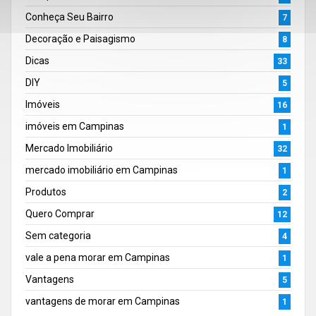
Conheça Seu Bairro
7
Decoração e Paisagismo
8
Dicas
33
DIY
5
Imóveis
16
imóveis em Campinas
1
Mercado Imobiliário
32
mercado imobiliário em Campinas
1
Produtos
2
Quero Comprar
12
Sem categoria
4
vale a pena morar em Campinas
1
Vantagens
5
vantagens de morar em Campinas
1