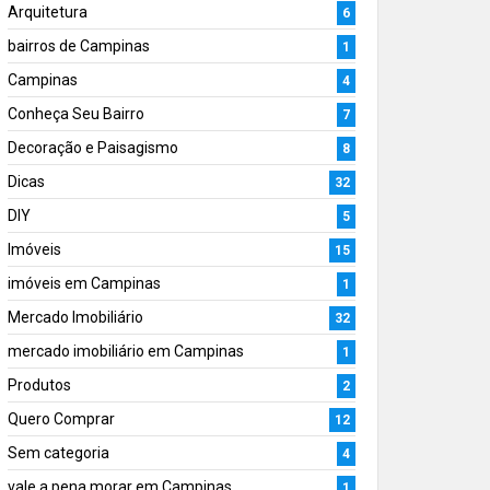
Arquitetura
6
bairros de Campinas
1
Campinas
4
Conheça Seu Bairro
7
Decoração e Paisagismo
8
Dicas
32
DIY
5
Imóveis
15
imóveis em Campinas
1
Mercado Imobiliário
32
mercado imobiliário em Campinas
1
Produtos
2
Quero Comprar
12
Sem categoria
4
vale a pena morar em Campinas
1