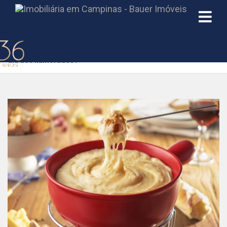
Início
»
Blog
»
Que tal preparar um fondue para comemorar o
dia dos namorados?