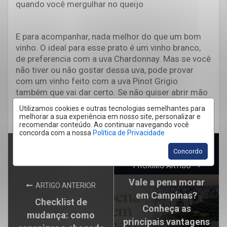
quando você mergulhar no queijo
E para acompanhar, nada melhor do que um bom
vinho. O ideal para esse prato é um vinho branco,
de preferencia com a uva Chardonnay. Mas se você
não tiver ou não gostar dessa uva, pode provar
com um vinho feito com a uva Pinot Grigio
também que vai dar certo. Se não quiser abrir mão
dos vinhos tintos, procure um bem leve, como um
Utilizamos cookies e outras tecnologias semelhantes para
Pinot Noir.
melhorar a sua experiência em nosso site, personalizar e
recomendar conteúdo. Ao continuar navegando você
concorda com a nossa
Política de Privacidade
Concordo
PRÓXIMO ARTIGO
Vale a pena morar
ARTIGO ANTERIOR
em Campinas?
Checklist de
Conheça as
mudança: como
principais vantagens