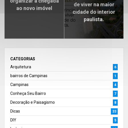
organizar a chegada
de viver na maior
ao novo imóvel
cidade do interior
paulista.
CATEGORIAS
Arquitetura
6
bairros de Campinas
1
Campinas
4
Conheça Seu Bairro
7
Decoração e Paisagismo
8
Dicas
33
DIY
5