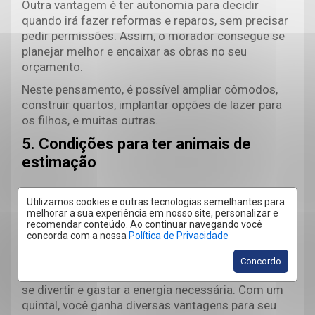
Outra vantagem é ter autonomia para decidir
quando irá fazer reformas e reparos, sem precisar
pedir permissões. Assim, o morador consegue se
planejar melhor e encaixar as obras no seu
orçamento.
Neste pensamento, é possível ampliar cômodos,
construir quartos, implantar opções de lazer para
os filhos, e muitas outras.
5. Condições para ter animais de
estimação
Utilizamos cookies e outras tecnologias semelhantes para
Você ama bichinhos de estimação, mas um
melhorar a sua experiência em nosso site, personalizar e
recomendar conteúdo. Ao continuar navegando você
apartamento é muito pequeno para que eles
concorda com a nossa
Política de Privacidade
possam ter o conforto suficiente? Uma casa
espaçosa e, de preferência, com um quintal, é a
Concordo
melhor solução para que seu melhor amigo possa
se divertir e gastar a energia necessária. Com um
quintal, você ganha diversas vantagens para seu