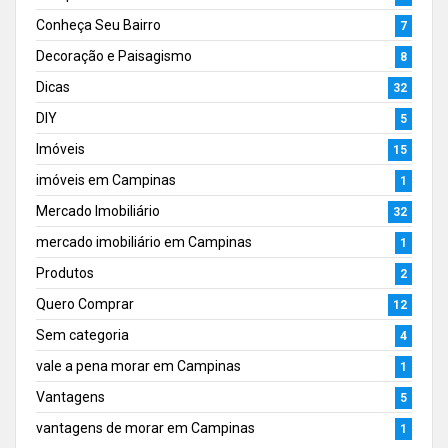
Conheça Seu Bairro
7
Decoração e Paisagismo
8
Dicas
32
DIY
5
Imóveis
15
imóveis em Campinas
1
Mercado Imobiliário
32
mercado imobiliário em Campinas
1
Produtos
2
Quero Comprar
12
Sem categoria
4
vale a pena morar em Campinas
1
Vantagens
5
vantagens de morar em Campinas
1