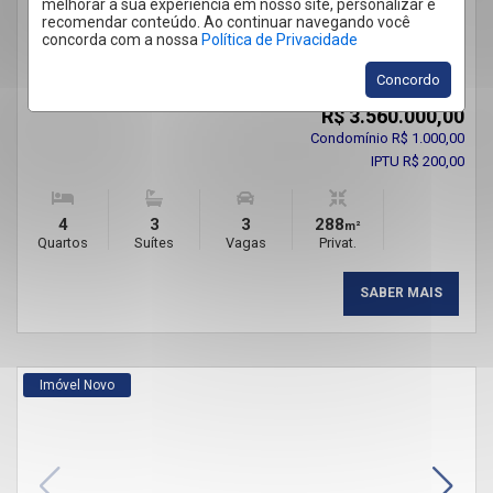
melhorar a sua experiência em nosso site, personalizar e
CASA EM CONDOMÍNIO 4 QUARTOS ALPHAVILLE DOM
recomendar conteúdo. Ao continuar navegando você
PEDRO 288M²
concorda com a nossa
Política de Privacidade
ALPHAVILLE DOM PEDRO - CAMPINAS
/SP
Cód.:
61921
Concordo
Venda
R$ 3.560.000,00
Condomínio R$ 1.000,00
IPTU R$ 200,00
4
3
3
288
m²
Quartos
Suítes
Vagas
Privat.
SABER MAIS
Imóvel Novo