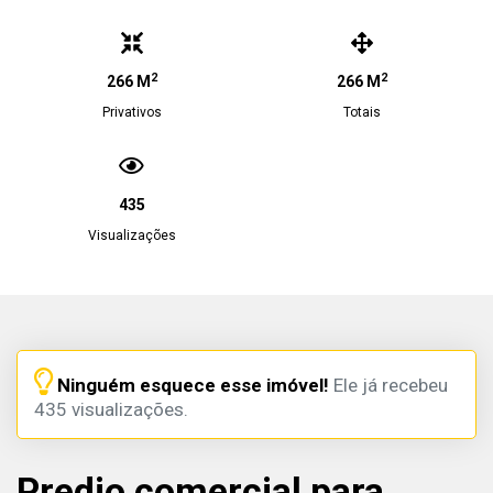
2
2
266 M
266 M
Privativos
Totais
435
Visualizações
Ninguém esquece esse imóvel!
Ele já recebeu
435 visualizações.
Predio comercial para