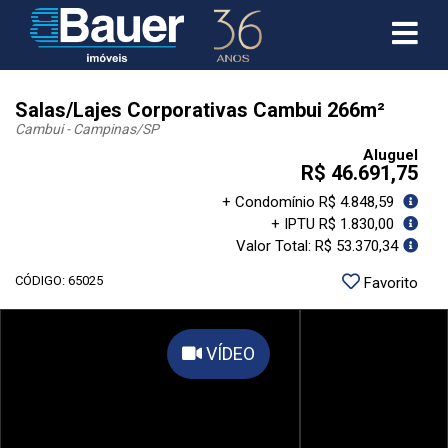
Salas/Lajes Corporativas Cambui 266m²
Cambui - Campinas
/SP
Aluguel
R$ 46.691,75
+ Condomínio R$ 4.848,59
+ IPTU R$ 1.830,00
Valor Total: R$ 53.370,34
CÓDIGO: 65025
Favorito
VÍDEO