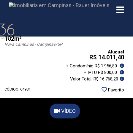
Salas/Lajes Corporativas Nova Campinas
102m²
Nova Campinas - Campinas
/SP
Aluguel
R$ 14.011,40
+ Condomínio R$ 1.956,80
+ IPTU R$ 800,00
Valor Total: R$ 16.768,20
CÓDIGO: 64981
Favorito
VÍDEO