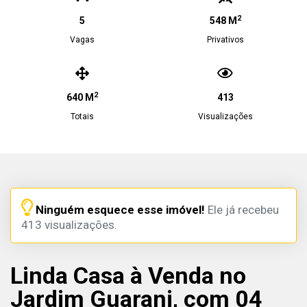
2
5
548 M
Vagas
Privativos
2
640 M
413
Totais
Visualizações
Ninguém esquece esse imóvel!
Ele já recebeu
413 visualizações.
Linda Casa à Venda no
Jardim Guarani, com 04