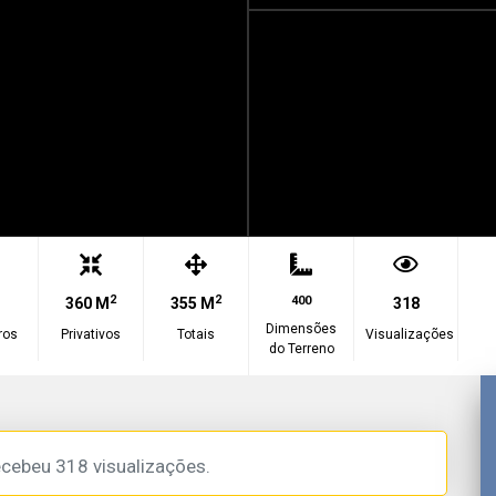
2
2
400
360 M
355 M
318
Dimensões
ros
Privativos
Totais
Visualizações
do Terreno
ecebeu 318 visualizações.