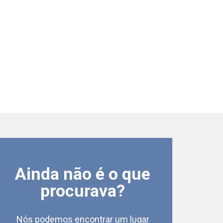
Ainda não é o que
Casa Comercial Ta
Taquaral - Campinas
/SP
procurava?
Cód.:
68281
Nós podemos encontrar um lugar