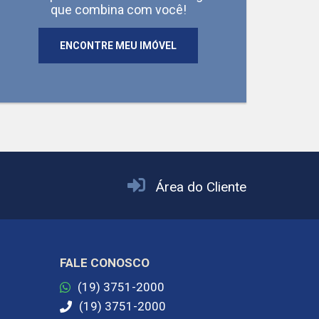
que combina com você!
ENCONTRE MEU IMÓVEL
19
3
Salas
Vagas
Ba
Área do Cliente
FALE CONOSCO
(19) 3751-2000
(19) 3751-2000