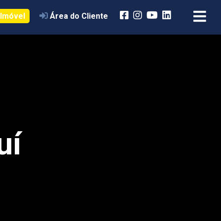
 Imóvel
Área do Cliente
uí