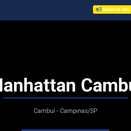
Anuncie seu
anhattan Camb
Cambuí - Campinas
/SP