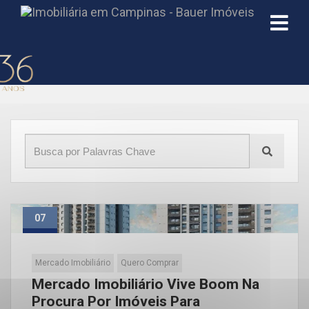
Início
»
Blog
»
Shopping Galleria
07
Jan
Mercado Imobiliário
Quero Comprar
Mercado Imobiliário Vive Boom Na
Procura Por Imóveis Para