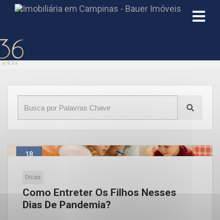
Início
»
Blog
»
quarentena
18
Mar
Dicas
Como Entreter Os Filhos Nesses
Dias De Pandemia?