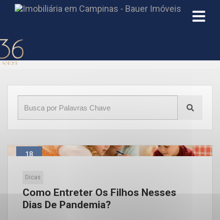
Início
»
Blog
»
pais
18
Mar
Dicas
Como Entreter Os Filhos Nesses
Dias De Pandemia?