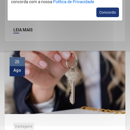
concorda com a nossa
Política de Privacidade
Concordo
LEIA MAIS
25
Ago
Vantagens