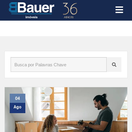
Início
»
Blog
»
mercado
04
Ago