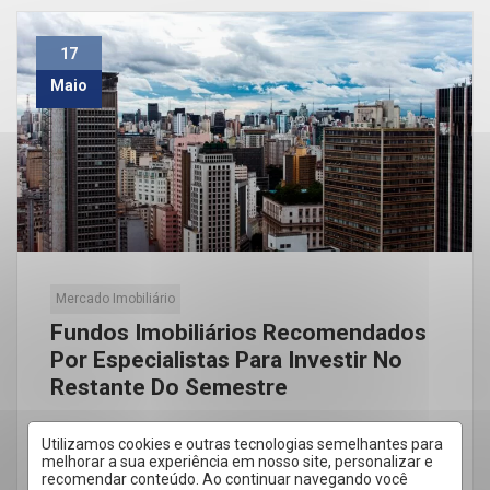
17
Maio
Mercado Imobiliário
Fundos Imobiliários Recomendados
Por Especialistas Para Investir No
Restante Do Semestre
Alterações do projeto do novo marco fiscal entre o
Utilizamos cookies e outras tecnologias semelhantes para
texto apresentado no fim de abril e termos
melhorar a sua experiência em nosso site, personalizar e
recomendar conteúdo. Ao continuar navegando você
anunciados anteriormente impactaram […]