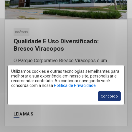
Imóveis
Qualidade E Uso Diversificado:
Bresco Viracopos
O Parque Corporativo Bresco Viracopos é um
empreendimento de qualidade e uso diversificado.
Utilizamos cookies e outras tecnologias semelhantes para
Localizado em Campinas com aproximadamente 1
melhorar a sua experiência em nosso site, personalizar e
recomendar conteúdo. Ao continuar navegando você
milhão […]
concorda com a nossa
Política de Privacidade
Concordo
LEIA MAIS