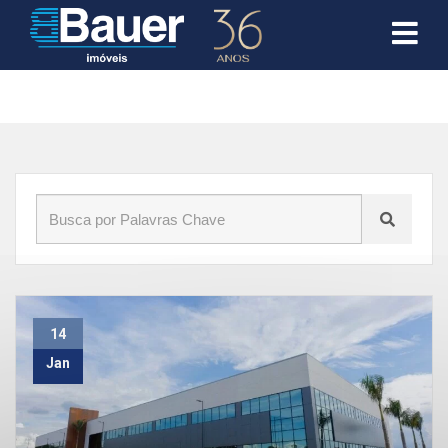
Início
»
Blog
»
indaiatuba
14
Jan