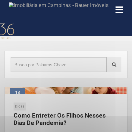
Início
»
Blog
»
epidemia
18
Mar
Dicas
Como Entreter Os Filhos Nesses
Dias De Pandemia?