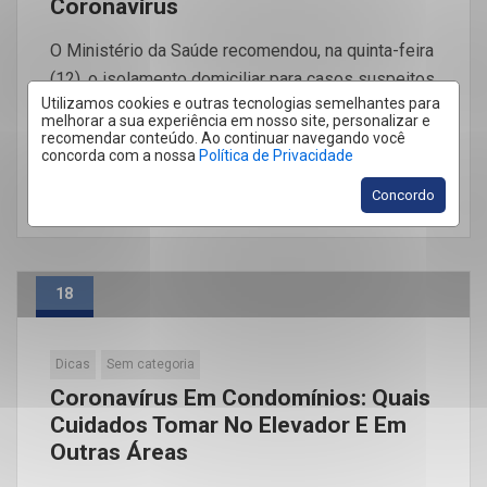
Coronavírus
O Ministério da Saúde recomendou, na quinta-feira
(12), o isolamento domiciliar para casos suspeitos
Utilizamos cookies e outras tecnologias semelhantes para
ou confirmados de infecção pelo novo coronavírus
melhorar a sua experiência em nosso site, personalizar e
e para viajantes que […]
recomendar conteúdo. Ao continuar navegando você
concorda com a nossa
Política de Privacidade
LEIA MAIS
Concordo
18
Mar
Dicas
Sem categoria
Coronavírus Em Condomínios: Quais
Cuidados Tomar No Elevador E Em
Outras Áreas