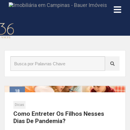
Início
»
Blog
»
corona
18
Mar
Dicas
Como Entreter Os Filhos Nesses
Dias De Pandemia?