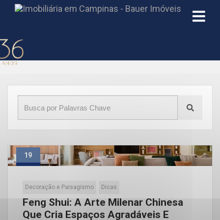
Início
»
Blog
»
benefícios
19
Abr
Decoração e Paisagismo
Dicas
Feng Shui: A Arte Milenar Chinesa
Que Cria Espaços Agradáveis E